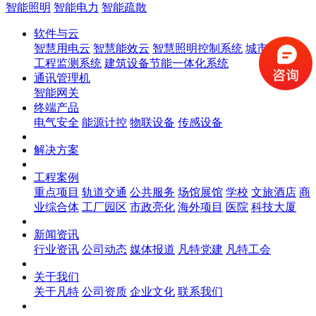
智能照明
智能电力
智能疏散
软件与云
智慧用电云
智慧能效云
智慧照明控制系统
城市生命线
工程监测系统
建筑设备节能一体化系统
通讯管理机
智能网关
终端产品
电气安全
能源计控
物联设备
传感设备
解决方案
工程案例
重点项目
轨道交通
公共服务
场馆展馆
学校
文旅酒店
商
业综合体
工厂园区
市政亮化
海外项目
医院
科技大厦
新闻资讯
行业资讯
公司动态
媒体报道
凡特党建
凡特工会
关于我们
关于凡特
公司资质
企业文化
联系我们