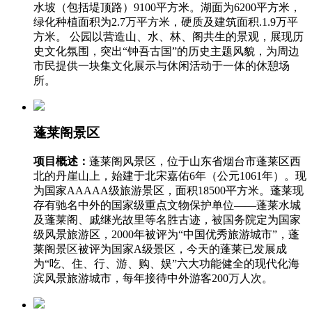
水坡（包括堤顶路）9100平方米。湖面为6200平方米，
绿化种植面积为2.7万平方米，硬质及建筑面积.1.9万平
方米。 公园以营造山、水、林、阁共生的景观，展现历
史文化氛围，突出“钟吾古国”的历史主题风貌，为周边
市民提供一块集文化展示与休闲活动于一体的休憩场
所。
蓬莱阁景区
项目概述：
蓬莱阁风景区，位于山东省烟台市蓬莱区西
北的丹崖山上，始建于北宋嘉佑6年（公元1061年）。现
为国家AAAAA级旅游景区，面积18500平方米。蓬莱现
存有驰名中外的国家级重点文物保护单位——蓬莱水城
及蓬莱阁、戚继光故里等名胜古迹，被国务院定为国家
级风景旅游区，2000年被评为“中国优秀旅游城市”，蓬
莱阁景区被评为国家A级景区，今天的蓬莱已发展成
为“吃、住、行、游、购、娱”六大功能健全的现代化海
滨风景旅游城市，每年接待中外游客200万人次。