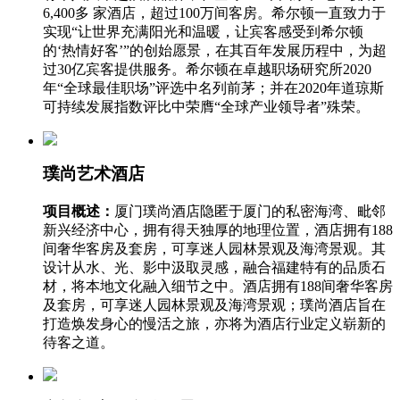
6,400多 家酒店，超过100万间客房。希尔顿一直致力于
实现“让世界充满阳光和温暖，让宾客感受到希尔顿
的‘热情好客’”的创始愿景，在其百年发展历程中，为超
过30亿宾客提供服务。希尔顿在卓越职场研究所2020
年“全球最佳职场”评选中名列前茅；并在2020年道琼斯
可持续发展指数评比中荣膺“全球产业领导者”殊荣。
璞尚艺术酒店
项目概述：
厦门璞尚酒店隐匿于厦门的私密海湾、毗邻
新兴经济中心，拥有得天独厚的地理位置，酒店拥有188
间奢华客房及套房，可享迷人园林景观及海湾景观。其
设计从水、光、影中汲取灵感，融合福建特有的品质石
材，将本地文化融入细节之中。酒店拥有188间奢华客房
及套房，可享迷人园林景观及海湾景观；璞尚酒店旨在
打造焕发身心的慢活之旅，亦将为酒店行业定义崭新的
待客之道。