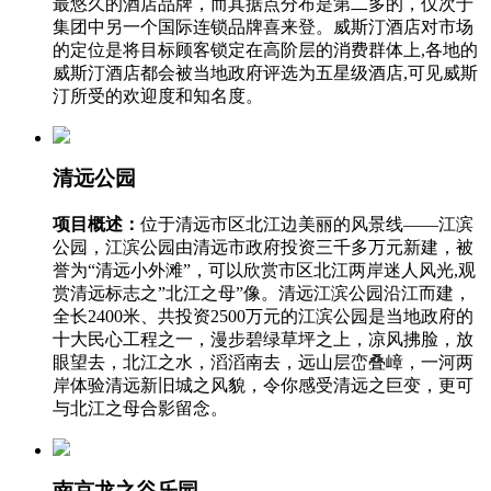
最悠久的酒店品牌，而其据点分布是第二多的，仅次于
集团中另一个国际连锁品牌喜来登。威斯汀酒店对市场
的定位是将目标顾客锁定在高阶层的消费群体上,各地的
威斯汀酒店都会被当地政府评选为五星级酒店,可见威斯
汀所受的欢迎度和知名度。
清远公园
项目概述：
位于清远市区北江边美丽的风景线——江滨
公园，江滨公园由清远市政府投资三千多万元新建，被
誉为“清远小外滩”，可以欣赏市区北江两岸迷人风光,观
赏清远标志之”北江之母”像。清远江滨公园沿江而建，
全长2400米、共投资2500万元的江滨公园是当地政府的
十大民心工程之一，漫步碧绿草坪之上，凉风拂脸，放
眼望去，北江之水，滔滔南去，远山层峦叠嶂，一河两
岸体验清远新旧城之风貌，令你感受清远之巨变，更可
与北江之母合影留念。
南京龙之谷乐园