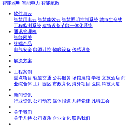
智能照明
智能电力
智能疏散
软件与云
智慧用电云
智慧能效云
智慧照明控制系统
城市生命线
工程监测系统
建筑设备节能一体化系统
通讯管理机
智能网关
终端产品
电气安全
能源计控
物联设备
传感设备
解决方案
工程案例
重点项目
轨道交通
公共服务
场馆展馆
学校
文旅酒店
商
业综合体
工厂园区
市政亮化
海外项目
医院
科技大厦
新闻资讯
行业资讯
公司动态
媒体报道
凡特党建
凡特工会
关于我们
关于凡特
公司资质
企业文化
联系我们