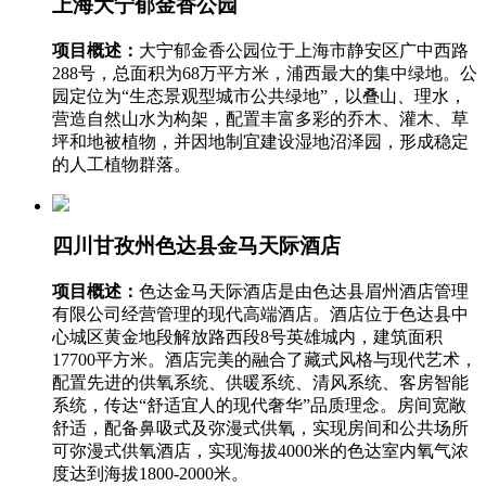
上海大宁郁金香公园
项目概述：
大宁郁金香公园位于上海市静安区广中西路
288号，总面积为68万平方米，浦西最大的集中绿地。公
园定位为“生态景观型城市公共绿地”，以叠山、理水，
营造自然山水为构架，配置丰富多彩的乔木、灌木、草
坪和地被植物，并因地制宜建设湿地沼泽园，形成稳定
的人工植物群落。
四川甘孜州色达县金马天际酒店
项目概述：
色达金马天际酒店是由色达县眉州酒店管理
有限公司经营管理的现代高端酒店。酒店位于色达县中
心城区黄金地段解放路西段8号英雄城内，建筑面积
17700平方米。酒店完美的融合了藏式风格与现代艺术，
配置先进的供氧系统、供暖系统、清风系统、客房智能
系统，传达“舒适宜人的现代奢华”品质理念。房间宽敞
舒适，配备鼻吸式及弥漫式供氧，实现房间和公共场所
可弥漫式供氧酒店，实现海拔4000米的色达室内氧气浓
度达到海拔1800-2000米。