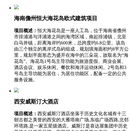
海南儋州恒大海花岛欧式建筑项目
项目概述：
恒大海花岛是一座人工岛，位于海南省儋州
市排浦港与洋浦港之间的海湾区域，南起排浦镇，北至
白马井镇，距离海岸约600米，总跨度约6.8公里。该岛
由三个独立的离岸式岛屿组成，规划填海面积约8平方公
里，规划平面形态为盛开在海中的三朵花，故取名为“海
花岛”。海花岛1号岛主导功能为旅游度假、商业会展、
酒店会议、娱乐休闲、餐饮和海洋运动休闲。2号岛和3
号岛主导功能为居住，为居住功能区，配备一定的公共
服务设施。
西安威斯汀大酒店
项目概述：
西安威斯汀酒店坐落于历史文化名城有十三
朝古都之美誉的西安的大雁塔南广场,东临广场西路,北邻
环塔路,是一家五星级酒店。威斯汀是喜达屋集团中历史