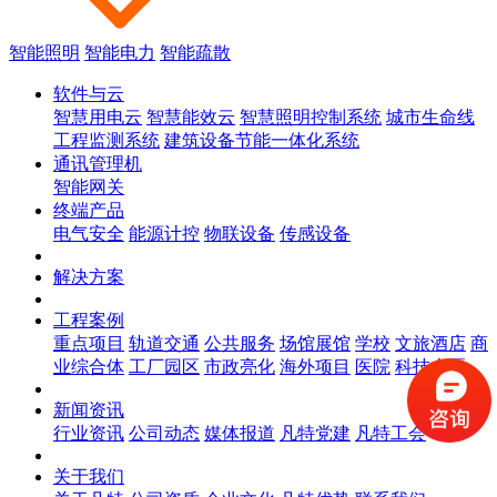
智能照明
智能电力
智能疏散
软件与云
智慧用电云
智慧能效云
智慧照明控制系统
城市生命线
工程监测系统
建筑设备节能一体化系统
通讯管理机
智能网关
终端产品
电气安全
能源计控
物联设备
传感设备
解决方案
工程案例
重点项目
轨道交通
公共服务
场馆展馆
学校
文旅酒店
商
业综合体
工厂园区
市政亮化
海外项目
医院
科技大厦
新闻资讯
行业资讯
公司动态
媒体报道
凡特党建
凡特工会
关于我们