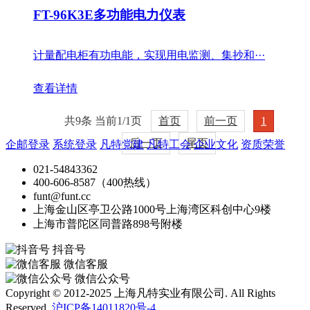
FT-96K3E多功能电力仪表
计量配电柜有功电能，实现用电监测、集抄和···
查看详情
共9条 当前1/1页
首页
前一页
1
后一页
尾页
企邮登录
系统登录
凡特党建
凡特工会
企业文化
资质荣誉
021-54843362
400-606-8587（400热线）
funt@funt.cc
上海金山区亭卫公路1000号上海湾区科创中心9楼
上海市普陀区同普路898号附楼
抖音号
微信客服
微信公众号
Copyright © 2012-2025 上海凡特实业有限公司. All Rights
Reserved.
沪ICP备14011820号-4