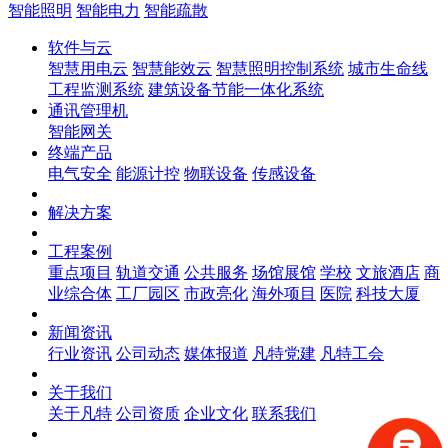
智能照明
智能电力
智能疏散
软件与云
智慧用电云
智慧能效云
智慧照明控制系统
城市生命线
工程监测系统
建筑设备节能一体化系统
通讯管理机
智能网关
终端产品
电气安全
能源计控
物联设备
传感设备
解决方案
工程案例
重点项目
轨道交通
公共服务
场馆展馆
学校
文旅酒店
商
业综合体
工厂园区
市政亮化
海外项目
医院
科技大厦
新闻资讯
行业资讯
公司动态
媒体报道
凡特党建
凡特工会
关于我们
关于凡特
公司资质
企业文化
联系我们